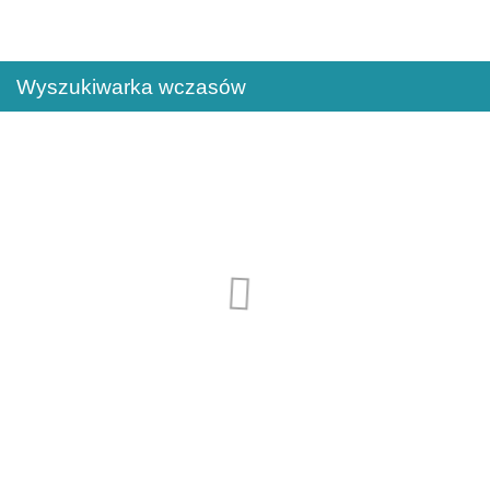
Wyszukiwarka wczasów
Samolotem
AUTOKAREM
Dojazd własny
Szukaj