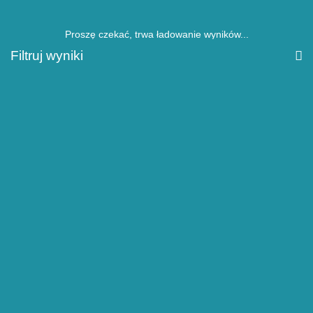
Proszę czekać, trwa ładowanie wyników...
Filtruj wyniki
Znaleziono
Rezerwacja telefoniczna:
+48 44 6323015
kom.504872087, 790872087