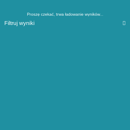
Proszę czekać, trwa ładowanie wyników...
Filtruj wyniki
Znaleziono
Rezerwacja telefoniczna:
+48 44 6323015
kom.504872087, 790872087